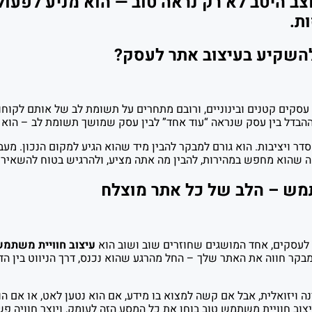
צב היטב לא רק נראה טוב — הוא מניע לפעולה
ת.
השקיע בעיצוב אתר לעסק?
סקים קטנים ובינוניים, ורובם מתחרים על תשומת לב של אותם לקוחות
 ההבדל בין עסק שנראה “עוד אחד” לבין עסק שמושך תשומת לב – הוא
ר ויציבות. הוא גורם למבקר להבין מיד שהוא הגיע למקום הנכון. מעבר 
שהוא מחפש במהירות, להבין מה אתה מציע, ולהרגיש בטוח להשאיר 
תמש – הלב של כל אתר מוצלח
לעסקים, אחד המושגים שחוזרים שוב ושוב הוא
עיצוב חוויית משתמש ( Design
ר חווה את האתר שלך – החל מהרגע שהוא נכנס, דרך הניווט בין הדפ
ה ויזואלית, אבל אם קשה למצוא בו מידע, אם הוא נטען לאט, או אם ה
צוב חוויית משתמש טוב בוחן את כל המסע הזה לעומק, ויוצר חוויה פשו