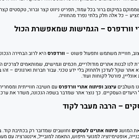
ממוקם במיקום ברור בכל עמוד, תפריט ניווט קצר וברור, טקסטים קצר
ע – כל אלה חלק בלתי נפרד מהחוויה.
רי וורדפרס – הגמישות שמאפשרת הכול
וב, חוויית משתמש ותפעול פשוט –
וורדפרס
היא לרוב הבחירה הנכונה
לנו לבנות אתרים מודולריים, חכמים וגמישים, שמותאמים לצרכים ה
אתר שקל לעדכן ולתחזק בלי ידע טכני. עבור חברות וארגונים – זהו 
 אונליין, פורטל לקוחות ועוד.
חנו משלבים
עיצוב ופיתוח אתרי וורדפרס
עם חשיבה חווייתית ומסחרית:
 היעדים העסקיים. כך נוצר אתר שמדבר בשפה הנכונה, משדר את ערכי 
קים – הרבה מעבר לקוד
את המושג
פיתוח אתרים לעסקים
וחושבים שמדובר רק בכתיבת קוד. בפ
בנייה, אופטימיזציה למנועי חיפוש, התאמה למובייל, אינטגרציה עם מערכ