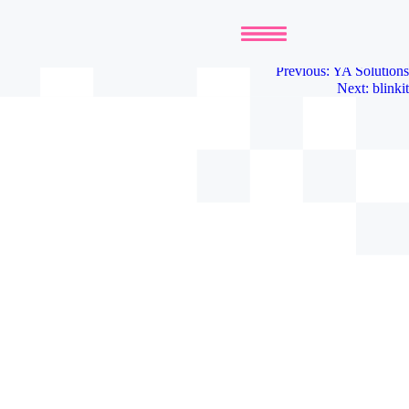
Up capital
Previous:
YA Solutions
Next:
blinkit